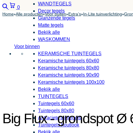
WANDTEGELS
Zoeken
Winkelwagen
0
Decor tegels
Home
Alle producten
Voor buiten
Extra’s
In-Lite tuinverlichting
Gron
»
»
»
»
»
Glanzende tegels
Matte tegels
Bekijk alle
WASKOMMEN
Voor binnen
KERAMISCHE TUINTEGELS
Keramische tuintegels 60x60
Keramische tuintegels 80x80
Keramische tuintegels 90x90
Keramische tuintegels 100x100
Bekijk alle
TUINTEGELS
Tuintegels 60x60
Tuintegels 80x80
Big Flux - grondspot Ø
Antraciete tuintegels
Tuintegels houtlook
Bekijk alle