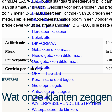
grind.De EASY-LOCK wordt standaard meegeleverd bij dit arm
Bekijk alle
aan dit armatuur is 60cm. Geschikt voor het verlichten van br
KASSEIEN
zo’n 7 meter. BIG FLUX heeft een lichthoek van 26 graden een 
Basalt kasseien
meter. Heb je een hoge meerstammige boom in een vlonder ver
Granieten kasseien
brede gevel vanuit de straat aanlichten, BIG FLUX is je beste
Kandla gres kasseien
Hardsteen kasseien
Bekijk alle
Artikelcode
150
DIKFORMAAT
Gebakken dikformaat
Merk
In-L
Nieuw gebakken dikformaat
Per verpakking
6 s
Oud gebakken dikformaat
Bekijk alle
Gewicht per stuk (kg)
0.2
OPRIT TEGELS
Keramische oprit tegels
REVIEWS
Grote oprit tegels
Antraciete oprit tegels
Wat onze klanten zegge
Bekijk alle
WATERPASSERENDE BESTRATING
Waterpasserende klinkers