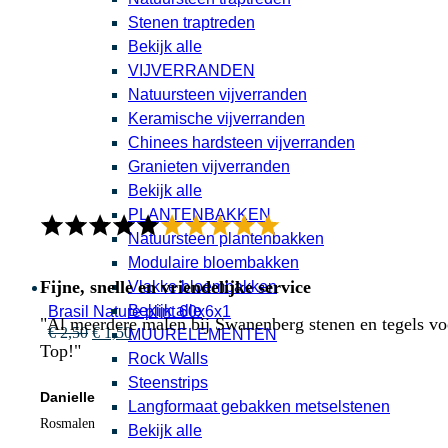
Stenen traptreden
Bekijk alle
VIJVERRANDEN
Natuursteen vijverranden
Keramische vijverranden
Chinees hardsteen vijverranden
Granieten vijverranden
Bekijk alle
PLANTENBAKKEN
Natuursteen plantenbakken
Modulaire bloembakken
Fijne, snelle en vriendelijke service
Vlakke bloembakken
Bekijk alle
Brasil Nature plint 60x6x1
"Al meerdere malen bij Swanenberg stenen en tegels voor
Oorspronkelijke
Huidige
€
2,50
€
1,50
MUURELEMENTEN
prijs
prijs
Top!"
Rock Walls
was:
is:
Steenstrips
€ 2,50.
€ 1,50.
Danielle
Langformaat gebakken metselstenen
Rosmalen
Bekijk alle