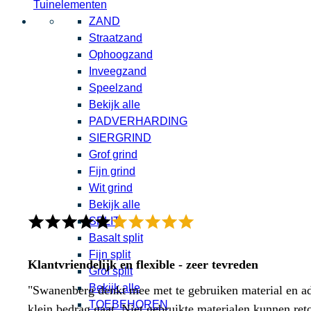
Tuinelementen
ZAND
Straatzand
Ophoogzand
Inveegzand
Speelzand
Bekijk alle
PADVERHARDING
SIERGRIND
Grof grind
Fijn grind
Wit grind
Bekijk alle
SPLIT
Basalt split
Fijn split
Klantvriendelijk en flexible - zeer tevreden
Grof split
Bekijk alle
"Swanenberg denkt mee met te gebruiken material en adv
TOEBEHOREN
klein bedrag gaat. Niet gebruikte materialen kunnen ret