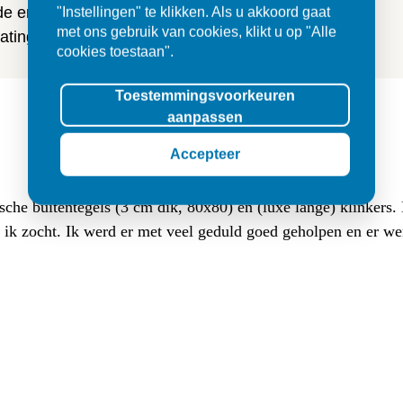
 de ervaringen van onze klanten
"Instellingen" te klikken. Als u akkoord gaat
met ons gebruik van cookies, klikt u op "Alle
ting en tegels.
cookies toestaan".
Toestemmingsvoorkeuren
aanpassen
Accepteer
sche buitentegels (3 cm dik, 80x80) en (luxe lange) klinkers
at ik zocht. Ik werd er met veel geduld goed geholpen en er w