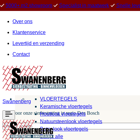
5000+ m2 showroom
Specialist in maatwerk
Snelle lev
Over ons
Klantenservice
Levertijd en verzending
Contact
VLOERTEGELS
Swanenberg
Keramische vloertegels
Kies voor onze sierbestrating in regio Den Bosch
Houtlook vloertegels
Natuursteenlook vloertegels
Betonlook vloertegels
Bekijk alle