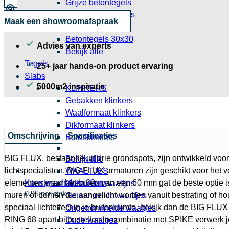
Grijze betontegels
aantal
Zwarte betontegels
Maak een showroomafspraak
Grote betontegels
Betontegels 30x30
Advies van experts
Bekijk alle
Tegels
25+ jaar hands-on product ervaring
Slabs
5000m2 inspiratie
KLINKERS
Gebakken klinkers
Waalformaat klinkers
Dikformaat klinkers
Omschrijving
Specificaties
Betonklinkers
BIG FLUX, bestaande uit drie grondspots, zijn ontwikkeld voo
Bekijk alle
lichtspecialisten. BIG FLUX armaturen zijn geschikt voor het 
WAALTJES
elementen waar het boren van een 60 mm gat de beste optie i
Kunstgrashaken 30cm
Gebakken waaltjes
0,95 per stuk
muren of bomen die aangelicht worden vanuit bestrating of hou
Getrommelde waaltjes
speciaal lichteffect in je buitenruimte, bekijk dan de BIG 
Ongetrommelde waaltjes
RING 68 apart bijbestellen.In combinatie met SPIKE verwerk 
Oude waaltjes