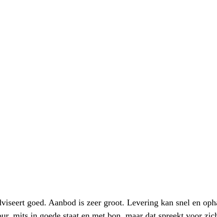
iseert goed. Aanbod is zeer groot. Levering kan snel en oph
our, mits in goede staat en met bon, maar dat spreekt voor zic