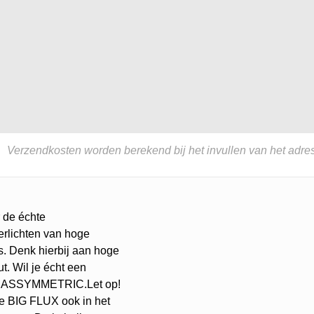
Verzendkosten worden berekend bij het invullen van het adres
r de échte
verlichten van hoge
s. Denk hierbij aan hoge
t. Wil je écht een
FLUX ASSYMMETRIC.Let op!
je BIG FLUX ook in het