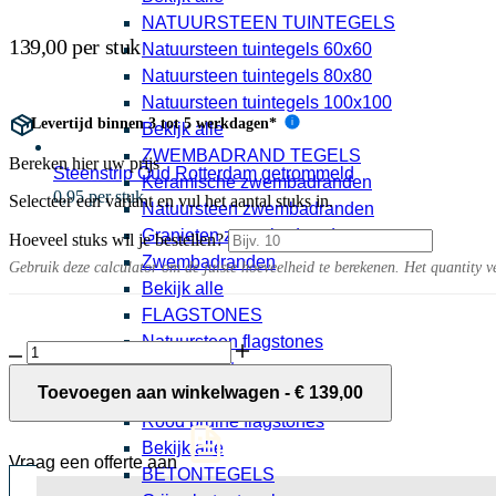
NATUURSTEEN TUINTEGELS
139,00 per stuk
Natuursteen tuintegels 60x60
Natuursteen tuintegels 80x80
Natuursteen tuintegels 100x100
Levertijd binnen 3 tot 5 werkdagen*
i
Bekijk alle
ZWEMBADRAND TEGELS
Bereken hier uw prijs
Steenstrip Oud Rotterdam getrommeld
Keramische zwembadranden
0,95 per stuk
Selecteer een variant en vul het aantal stuks in.
Natuursteen zwembadranden
Granieten zwembadranden
Hoeveel stuks wil je bestellen?
Zwembadranden
Gebruik deze calculator om de juiste hoeveelheid te berekenen. Het quantity v
Bekijk alle
FLAGSTONES
Natuursteen flagstones
Big
Grijze flagstones
Flux
-
Toevoegen aan winkelwagen
-
€
139,00
Beige flagstones
grondspot
Rood bruine flagstones
Ø
Bekijk alle
60mm
Vraag een offerte aan
(zonder
BETONTEGELS
ring)