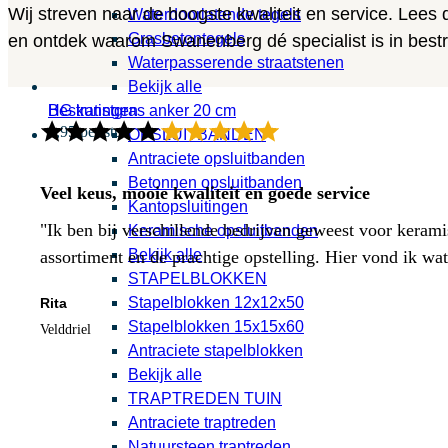
Wij streven naar de hoogste kwaliteit en service. Lees
Waterdoorlatende tegels
Grasbetontegels
en ontdek waarom Swanenberg dé specialist is in bestra
Waterpasserende straatstenen
Bekijk alle
HG kunstgras anker 20 cm
Bestratingen
0,95 per stuk
OPSLUITBANDEN
Antraciete opsluitbanden
Betonnen opsluitbanden
Veel keus, mooie kwaliteit en goede service
Kantopsluitingen
"Ik ben bij verschillende bedrijven geweest voor kerami
Keramische opsluitbanden
Bekijk alle
assortiment en de prachtige opstelling. Hier vond ik w
STAPELBLOKKEN
Stapelblokken 12x12x50
Rita
Stapelblokken 15x15x60
Velddriel
Antraciete stapelblokken
Bekijk alle
TRAPTREDEN TUIN
Antraciete traptreden
Natuursteen traptreden