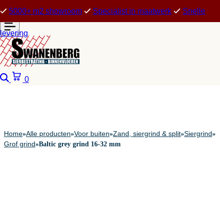
5000+ m2 showroom
Specialist in maatwerk
Snelle
levering
Zoeken
Winkelwagen
0
Home
Alle producten
Voor buiten
Zand, siergrind & split
Siergrind
»
»
»
»
»
Grof grind
»
Baltic grey grind 16-32 mm