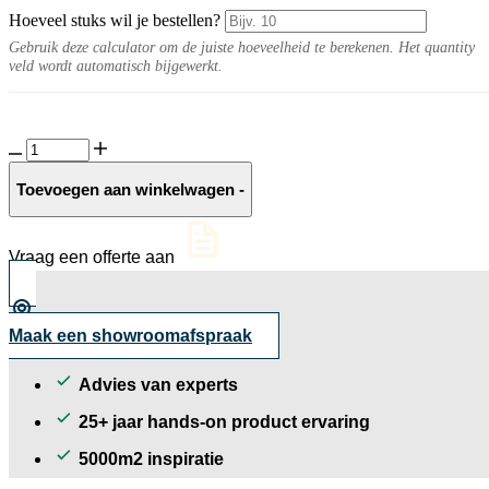
Hoeveel stuks wil je bestellen?
Gebruik deze calculator om de juiste hoeveelheid te berekenen. Het quantity
veld wordt automatisch bijgewerkt.
Baltic
grey
grind
Toevoegen aan winkelwagen
-
16-
32
mm
Vraag een offerte aan
aantal
Maak een showroomafspraak
Advies van experts
25+ jaar hands-on product ervaring
5000m2 inspiratie