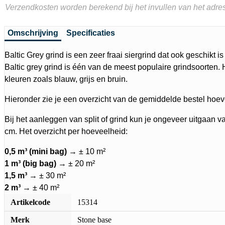
Verzendkosten worden berekend bij het invullen van het adres
Omschrijving
Specificaties
Baltic Grey grind is een zeer fraai siergrind dat ook geschikt i
Baltic grey grind is één van de meest populaire grindsoorten.
kleuren zoals blauw, grijs en bruin.
Hieronder zie je een overzicht van de gemiddelde bestel hoev
Bij het aanleggen van split of grind kun je ongeveer uitgaan v
cm. Het overzicht per hoeveelheid:
0,5 m³ (mini bag)
→ ± 10 m²
1 m³ (big bag)
→ ± 20 m²
1,5 m³
→ ± 30 m²
2 m³
→ ± 40 m²
Artikelcode
15314
Merk
Stone base