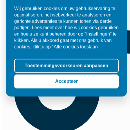
Wij gebruiken cookies om uw gebruikservaring te
optimaliseren, het webverkeer te analyseren en
gerichte advertenties te kunnen tonen via derde
partijen. Lees meer over hoe wij cookies gebruiken
en hoe u ze kunt beheren door op "Instellingen" te
klikken. Als u akkoord gaat met ons gebruik van
cookies, klikt u op "Alle cookies toestaan".
Toestemmingsvoorkeuren aanpassen
Accepteer