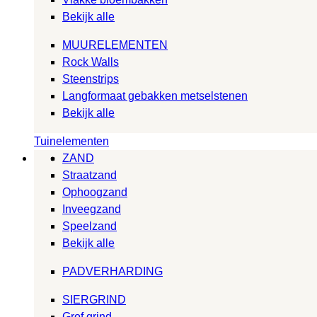
Bekijk alle
MUURELEMENTEN
Rock Walls
Steenstrips
Langformaat gebakken metselstenen
Bekijk alle
Tuinelementen
ZAND
Straatzand
Ophoogzand
Inveegzand
Speelzand
Bekijk alle
PADVERHARDING
SIERGRIND
Grof grind