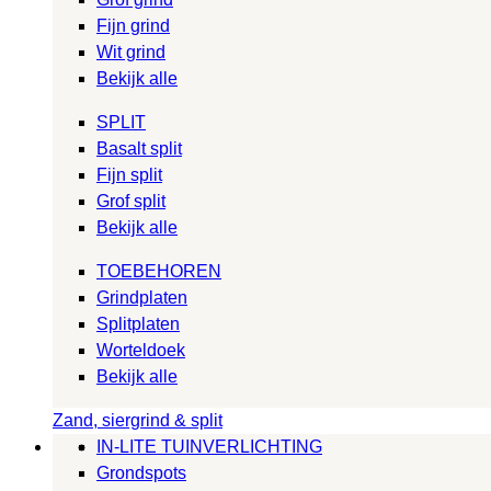
Fijn grind
Wit grind
Bekijk alle
SPLIT
Basalt split
Fijn split
Grof split
Bekijk alle
TOEBEHOREN
Grindplaten
Splitplaten
Worteldoek
Bekijk alle
Zand, siergrind & split
IN-LITE TUINVERLICHTING
Grondspots