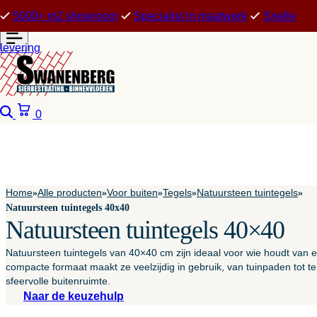
5000+ m2 showroom
Specialist in maatwerk
Snelle
levering
Zoeken
Winkelwagen
0
Home
Alle producten
Voor buiten
Tegels
Natuursteen tuintegels
»
»
»
»
»
Natuursteen tuintegels 40x40
Natuursteen tuintegels 40×40
Natuursteen tuintegels van 40×40 cm zijn ideaal voor wie houdt van een
compacte formaat maakt ze veelzijdig in gebruik, van tuinpaden tot te
sfeervolle buitenruimte.
Naar de keuzehulp