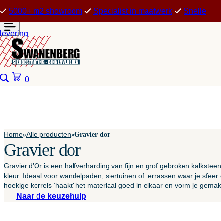
5000+ m2 showroom
Specialist in maatwerk
Snelle
levering
Zoeken
Winkelwagen
0
Home
Alle producten
»
»
Gravier dor
Gravier dor
Gravier d’Or is een halfverharding van fijn en grof gebroken kalkstee
kleur. Ideaal voor wandelpaden, siertuinen of terrassen waar je sfeer 
hoekige korrels ‘haakt’ het materiaal goed in elkaar en vorm je gemak
Naar de keuzehulp