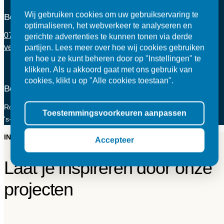
Wij gebruiken cookies om uw gebruikservaring te
Bel of mail ons
optimaliseren, het webverkeer te analyseren en
073 - 521 37 15
gerichte advertenties te kunnen tonen via derde
verkoop@swanenberg.nu
partijen. Lees meer over hoe wij cookies gebruiken
en hoe u ze kunt beheren door op "Instellingen" te
klikken. Als u akkoord gaat met ons gebruik van
cookies, klikt u op "Alle cookies toestaan".
Bezoek onze showroom
Rosmalensedijk 10, 5236 BD
Toestemmingsvoorkeuren aanpassen
's-Hertogenbosch
INSPIRATIE
Accepteer
Laat je inspireren door onze
projecten