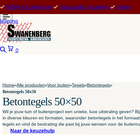
5000+ m2 showroom
Specialist in maatwerk
Snelle
levering
Zoeken
Winkelwagen
0
Home
Alle producten
Voor buiten
Tegels
Betontegels
»
»
»
»
»
Betontegels 50x50
Betontegels 50×50
Wil je jouw tuin of buitenproject een unieke, luxe uitstraling geven? 
in diverse kleuren en formaten, waaronder betontegels in het formaat 
tegels en vind de bestrating die past bij jouw wensen voor de buitenr
Naar de keuzehulp