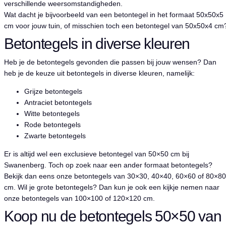
verschillende weersomstandigheden.
Wat dacht je bijvoorbeeld van een betontegel in het formaat 50x50x5
cm voor jouw tuin, of misschien toch een betontegel van 50x50x4 cm
Betontegels in diverse kleuren
Heb je de betontegels gevonden die passen bij jouw wensen? Dan
heb je de keuze uit betontegels in diverse kleuren, namelijk:
Grijze betontegels
Antraciet betontegels
Witte betontegels
Rode betontegels
Zwarte betontegels
Er is altijd wel een exclusieve betontegel van 50×50 cm bij
Swanenberg. Toch op zoek naar een ander formaat betontegels?
Bekijk dan eens onze betontegels van
30×30, 40×40, 60×60 of 80×80
cm. Wil je grote betontegels? Dan kun je ook een kijkje nemen naar
onze betontegels van
100×100 of 120×120 cm
.
Koop nu de betontegels 50×50 van