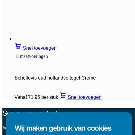
Snel toevoegen
8 maatvoeringen
Schellevis oud hollandse tegel Creme
Vanaf 71,95 per stuk
Snel toevoegen
Service en contact
Wij maken gebruik van cookies
Advies nodig? Onze experts staan voor je klaar.