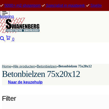
5000+ m2 showroom
Specialist in maatwerk
Snelle
levering
Zoeken
Winkelwagen
0
Home
Alle producten
Betonbielzen
»
»
»
Betonbielzen 75x20x12
Betonbielzen 75x20x12
Naar de keuzehulp
Filter