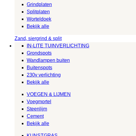
Grindplaten
Splitplaten
Worteldoek
Bekijk alle
Zand, siergrind & split
IN-LITE TUINVERLICHTING
Grondspots
Wandlampen buiten
Buitenspots
230v verlichting
Bekijk alle
VOEGEN & LIJMEN
Voegmortel
Steenlijm
Cement
Bekijk alle
KUNSTGRAS