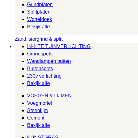
Grindplaten
Splitplaten
Worteldoek
Bekijk alle
Zand, siergrind & split
IN-LITE TUINVERLICHTING
Grondspots
Wandlampen buiten
Buitenspots
230v verlichting
Bekijk alle
VOEGEN & LIJMEN
Voegmortel
Steenlijm
Cement
Bekijk alle
KUNSTGRAS