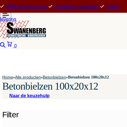
5000+ m2 showroom
Specialist in maatwerk
Snelle
levering
Zoeken
Winkelwagen
0
Home
Alle producten
Betonbielzen
»
»
»
Betonbielzen 100x20x12
Betonbielzen 100x20x12
Naar de keuzehulp
Filter