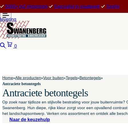
5000+ m2 showroom
Specialist in maatwerk
Snelle
levering
Zoeken
Winkelwagen
0
Home
Alle producten
Voor buiten
Tegels
Betontegels
»
»
»
»
»
Antraciete betontegels
Antraciete betontegels
Op zoek naar tijdloze en stijlvolle bestrating voor jouw buitenruimte
Swanenberg. Hun diepe, rijke kleur zorgt voor een opvallend contras
het landschapsontwerp. Verken ons assortiment en ontdek alle beschi
Naar de keuzehulp